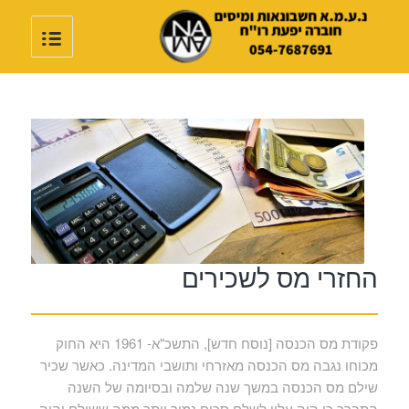
החזרי מס לשכירים
פקודת מס הכנסה [נוסח חדש], התשכ"א- 1961 היא החוק
מכוחו נגבה מס הכנסה מאזרחי ותושבי המדינה. כאשר שכיר
שילם מס הכנסה במשך שנה שלמה ובסיומה של השנה
התברר כי היה עליו לשלם סכום נמוך יותר ממה ששילם יהיה