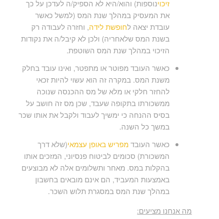
זיכוי
נוספות) והוא/היא לא הספיק/ה לעדכן על כך
את המעסיק במהלך שנת המס (למשל כאשר
עובדת יצאה ל
חופשת לידה
, וחזרה לעבודה רק
בשנת המס שלאחריה) ולכן לא קיבל/ה את נקודות
הזיכוי במהלך שנת המס השוטפת.
כאשר העובד מפוטר או מתפטר, ואינו עובד בחלק
משנת המס. במקרה זה הוא עשוי להיות זכאי
להחזר חלקי או מלא של מס ההכנסה שנוכה
ממשכורתו בתקופה שעבד, שכן מס זה חושב על
בסיס ההנחה כי ימשיך לעבוד ולקבל את אותו שכר
במשך כל השנה.
כאשר העובד
מפריש באופן עצמאי
(שלא דרך
המשכורת) סכומים לביטוח פנסיוני, המזכים אותו
בהקלות במס. מאחר ותשלומים אלה לא מבוצעים
באמצעות המעביד, הם אינם מובאים בחשבון
במהלך שנת המס במסגרת תלוש השכר.
מה אנחנו מציעים: