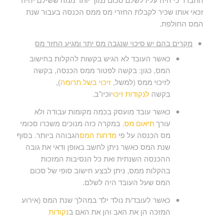
זכאי אותו שכיר לקבלת החזרי מס ממס הכנסה בעבור שנת
המס החולפת.
מקרים בהם יש סיכוי שנגבה מס יתר ומגיע החזר מס
כאשר העובד לא הגיש בקשות להקלות בחישוב
המס, כגון: בקשה לפטור ממס הכנסה, בקשה
לזיכוי ממס (למשל,
זיכוי בשל תרומה
),
בקשה
לנקודות זיכוי
וכיו"ב.
כאשר עובד מועסק בכמה מקומות עבודה ולא
עורך
תיאום מס
. במקרה כזה מנוכים משכרו סכומי
מס הכנסה על פי
מדרגת המס
הגבוהה ביותר. בסוף
שנת המס כאשר ניתן לחשב באופן ודאי את גובה
ההכנסה השנתית ואת כל הנסיבות המזכות
בהקלות ממס, ניתן לבצע חישוב סופי של סכום
המס שעל העובד היה לשלם.
כאשר לעובד/ת נולד ילד במהלך שנת המס (אירוע
המזכה הן את האב והן את האם ב
נקודות