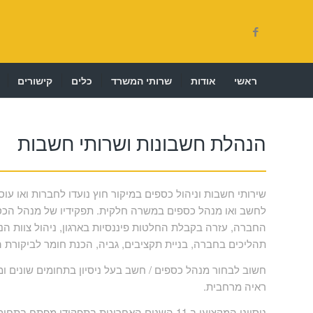
ראשי
אודות
שרותי המשרד
כלים
קישורים
הנהלת חשבונות ושרותי חשבות
שירותי חשבות וניהול כספים במיקור חוץ נועדו לחברות ואו עו
לחשב ואו מנהל כספים במשרה חלקית. תפקידיו של מנהל הכספ
החברה, עזרה בקבלת החלטות פיננסיות בארגון, ניהול צוות הנ
תהליכים בחברה, בניית תקציבים, גביה, הכנת חומר לביקורת ה
חשוב לבחור מנהל כספים / חשב בעל ניסיון בתחומים שונים ומג
ראיה מרחבית.