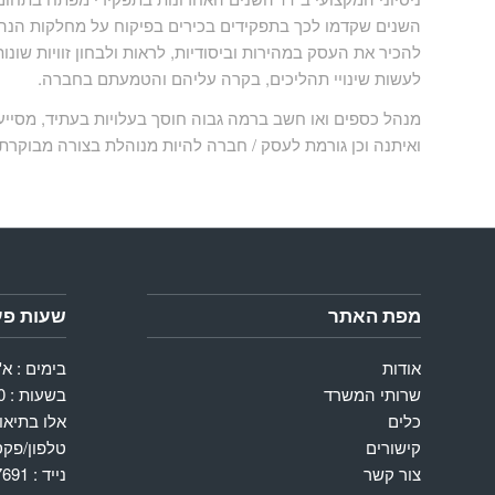
השנים שקדמו לכך בתפקידים בכירים בפיקוח על מחלקות הנה
להכיר את העסק במהירות וביסודיות, לראות ולבחון זוויות שונ
לעשות שינויי תהליכים, בקרה עליהם והטמעתם בחברה.
מנהל כספים ואו חשב ברמה גבוה חוסך בעלויות בעתיד, מסיי
ואיתנה וכן גורמת לעסק / חברה להיות מנוהלת בצורה מבוקרת 
מפת האתר
שעות פע
אודות
בימים : א'
שרותי המשרד
כלים
אלו בתיאו
קישורים
טלפון/פקס : 95504
צור קשר
נייד : 054-7687691