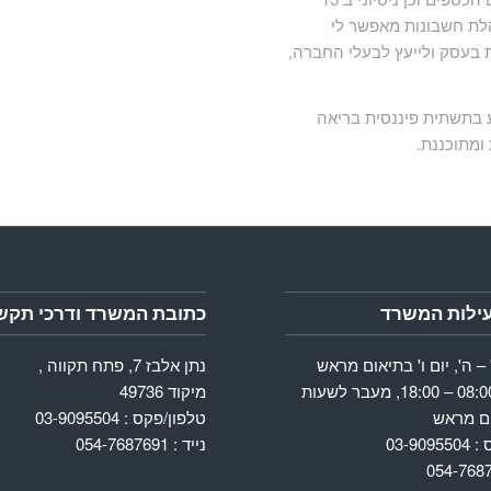
לת חשבונות מאפשר לי
ות בעסק ולייעץ לבעלי החברה,
ע בתשתית פיננסית בריאה
ומתוכננת.
ילות המשרד
כתובת המשרד ודרכי תקש
 – ה', יום ו' בתיאום מראש
נתן אלבז 7, פתח תקווה ,
בשעות : 08:00 – 18:00, מעבר לשעות
מיקוד 49736
ם מראש
טלפון/פקס : 03-9095504
03-90
נייד : 054-7687691