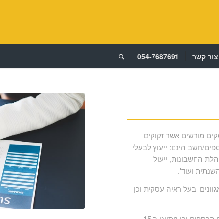
צור קשר
054-7687691
סקים מורשים אשר זקוקים
ים/חשב הינם: ייעוץ לבעלי
הלת החשבונות, ייעול
שנתית ועוד'.
וונים ובעל ראיה עסקית וכן
ניסיוני המקצועי ב 11 השנים האחרונות בתפקידי מפתח בתחום הכספים וכן ניסיוני ב 15